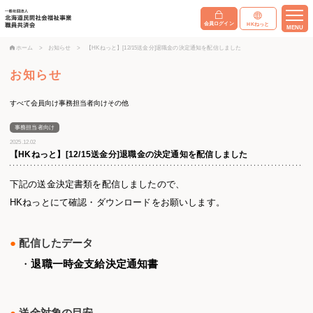
会員ログイン
HKねっと
MENU
ホーム
>
お知らせ
>
【HKねっと】[12/15送金分]退職金の決定通知を配信しました
お知らせ
すべて
会員向け
事務担当者向け
その他
事務担当者向け
2025.12.02
【HKねっと】[12/15送金分]退職金の決定通知を配信しました
下記の送金決定書類を配信しましたので、
HKねっとにて確認・ダウンロードをお願いします。
●
配信したデータ
・
退職一時金支給決定通知書
●
送金対象の目安