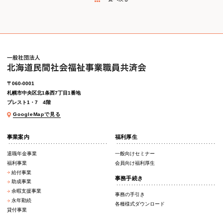
〒060-0001
札幌市中央区北1条西7丁目1番地
プレスト1・7 4階
GoogleMapで見る
事業案内
福利厚生
退職年金事業
一般向けセミナー
福利事業
会員向け福利厚生
給付事業
事務手続き
助成事業
余暇支援事業
事務の手引き
永年勤続
各種様式ダウンロード
貸付事業