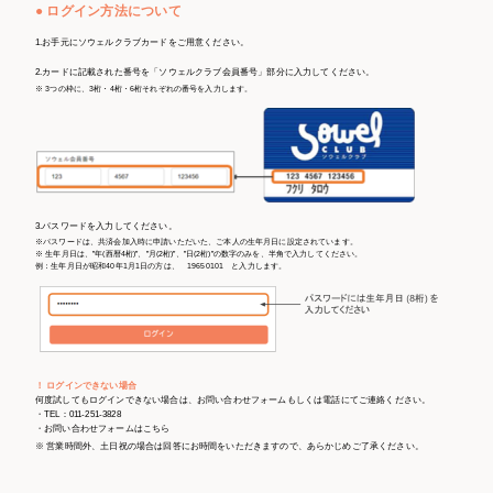
● ログイン方法について
1.お手元にソウェルクラブカードをご用意ください。
2.カードに記載された番号を「ソウェルクラブ会員番号」部分に入力してください。
※ 3つの枠に、3桁・4桁・6桁それぞれの番号を入力します。
3.パスワードを入力してください。
※パスワードは、共済会加入時に申請いただいた、ご本人の生年月日に設定されています。
※ 生年月日は、”年(西暦4桁)”、”月(2桁)”、”日(2桁)”の数字のみを、半角で入力してください。
例：生年月日が昭和40年1月1日の方は、 19650101 と入力します。
！ ログインできない場合
何度試してもログインできない場合は、お問い合わせフォームもしくは電話にてご連絡ください。
・TEL：011-251-3828
・お問い合わせフォームは
こちら
※ 営業時間外、土日祝の場合は回答にお時間をいただきますので、あらかじめご了承ください。