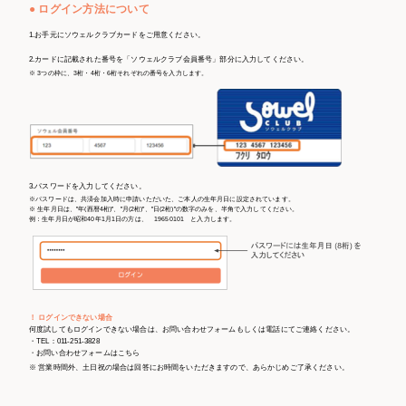
● ログイン方法について
1.お手元にソウェルクラブカードをご用意ください。
2.カードに記載された番号を「ソウェルクラブ会員番号」部分に入力してください。
※ 3つの枠に、3桁・4桁・6桁それぞれの番号を入力します。
3.パスワードを入力してください。
※パスワードは、共済会加入時に申請いただいた、ご本人の生年月日に設定されています。
※ 生年月日は、”年(西暦4桁)”、”月(2桁)”、”日(2桁)”の数字のみを、半角で入力してください。
例：生年月日が昭和40年1月1日の方は、 19650101 と入力します。
！ ログインできない場合
何度試してもログインできない場合は、お問い合わせフォームもしくは電話にてご連絡ください。
・TEL：011-251-3828
・お問い合わせフォームは
こちら
※ 営業時間外、土日祝の場合は回答にお時間をいただきますので、あらかじめご了承ください。