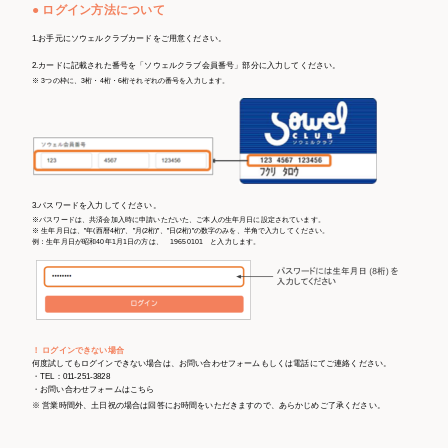
● ログイン方法について
1.お手元にソウェルクラブカードをご用意ください。
2.カードに記載された番号を「ソウェルクラブ会員番号」部分に入力してください。
※ 3つの枠に、3桁・4桁・6桁それぞれの番号を入力します。
3.パスワードを入力してください。
※パスワードは、共済会加入時に申請いただいた、ご本人の生年月日に設定されています。
※ 生年月日は、”年(西暦4桁)”、”月(2桁)”、”日(2桁)”の数字のみを、半角で入力してください。
例：生年月日が昭和40年1月1日の方は、 19650101 と入力します。
！ ログインできない場合
何度試してもログインできない場合は、お問い合わせフォームもしくは電話にてご連絡ください。
・TEL：011-251-3828
・お問い合わせフォームは
こちら
※ 営業時間外、土日祝の場合は回答にお時間をいただきますので、あらかじめご了承ください。