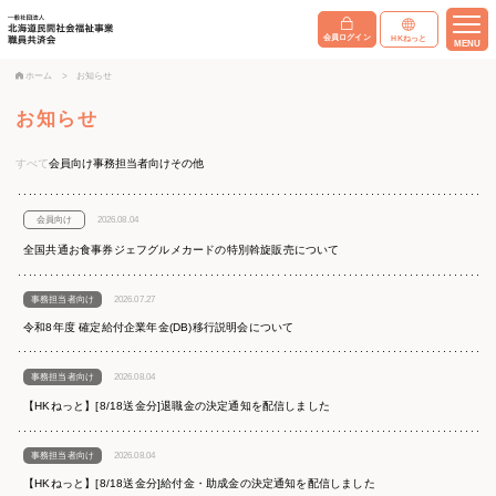
会員ログイン
HKねっと
MENU
ホーム
>
お知らせ
お知らせ
すべて
会員向け
事務担当者向け
その他
会員向け
2026.08.04
全国共通お食事券ジェフグルメカードの特別斡旋販売について
事務担当者向け
2026.07.27
令和8年度 確定給付企業年金(DB)移行説明会について
事務担当者向け
2026.08.04
【HKねっと】[8/18送金分]退職金の決定通知を配信しました
事務担当者向け
2026.08.04
【HKねっと】[8/18送金分]給付金・助成金の決定通知を配信しました