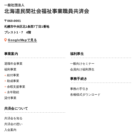
〒060-0001
札幌市中央区北1条西7丁目1番地
プレスト1・7 4階
GoogleMapで見る
事業案内
福利厚生
退職年金事業
一般向けセミナー
福利事業
会員向け福利厚生
給付事業
事務手続き
助成事業
余暇支援事業
事務の手引き
永年勤続
各種様式ダウンロード
貸付事業
共済会について
共済会を知る
共済会の想い
入会案内